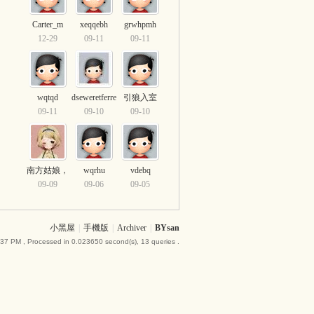
Carter_m
xeqqebh
grwhpmh
12-29
09-11
09-11
wqtqd
dseweretferre
引狼入室
09-11
09-10
09-10
南方姑娘，
wqrhu
vdebq
09-09
09-06
09-05
小黑屋
|
手機版
|
Archiver
|
BYsan
:37 PM
, Processed in 0.023650 second(s), 13 queries .