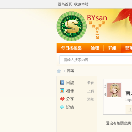
設為首頁
收藏本站
每日搖搖樂
論壇
群組
部
部落
日誌
發佈
加為好友
相冊
上傳
南
發送消息
B
›
分享
添加
http
記錄
主
還沒有相關動態