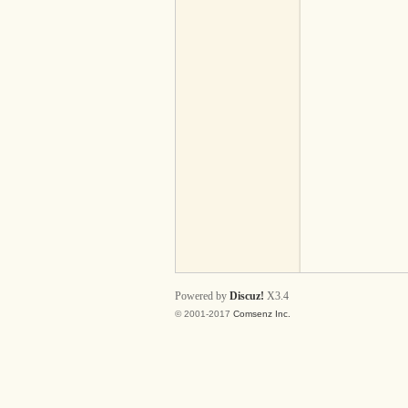
Ys
an
Powered by
Discuz!
X3.4
© 2001-2017
Comsenz Inc.