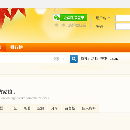
用戶名
掃一掃，訪問微社區
密碼
落
排行榜
熱搜:
活動
交友
discuz
搜索
搜
方姑娘，
索
s://www.lightyearx.com/bbs/?175530
題
日誌
相冊
記錄
分享
留言板
個人資料