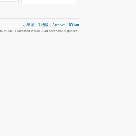
小黑屋
|
手機版
|
Archiver
|
BYsan
04:59 AM
, Processed in 0.019048 second(s), 9 queries .