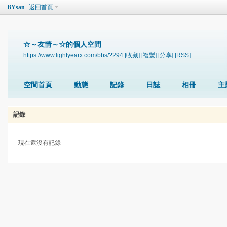
BYsan
返回首頁
☆～友情～☆的個人空間
https://www.lightyearx.com/bbs/?294
[收藏]
[複製]
[分享]
[RSS]
空間首頁
動態
記錄
日誌
相冊
主
記錄
現在還沒有記錄