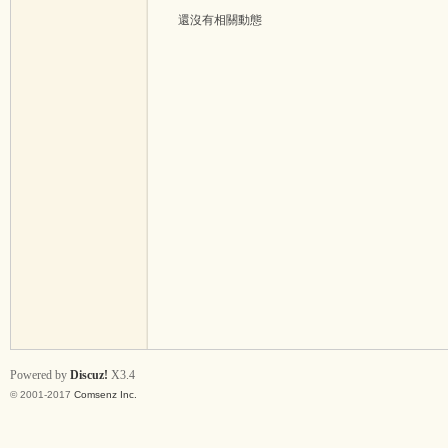
還沒有相關動態
Ys
an
Powered by
Discuz!
X3.4
© 2001-2017
Comsenz Inc.