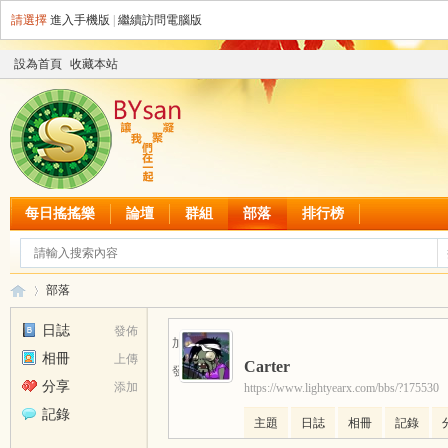
請選擇
進入手機版
|
繼續訪問電腦版
設為首頁
收藏本站
每日搖搖樂
論壇
群組
部落
排行榜
部落
日誌
發佈
加為好友
相冊
上傳
Carter
發送消息
B
›
分享
添加
https://www.lightyearx.com/bbs/?175530
記錄
主題
日誌
相冊
記錄