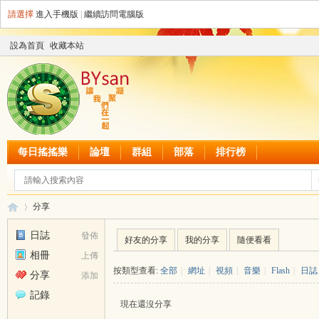
請選擇
進入手機版
|
繼續訪問電腦版
設為首頁
收藏本站
每日搖搖樂
論壇
群組
部落
排行榜
分享
日誌
發佈
好友的分享
我的分享
隨便看看
相冊
上傳
B
›
按類型查看:
全部
|
網址
|
視頻
|
音樂
|
Flash
|
日誌
分享
添加
記錄
現在還沒分享