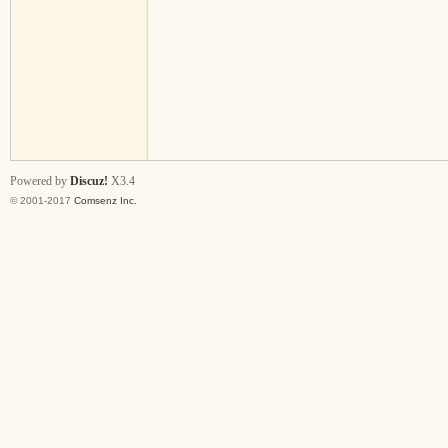
Ys
Powered by
Discuz!
X3.4
© 2001-2017
Comsenz Inc.
an