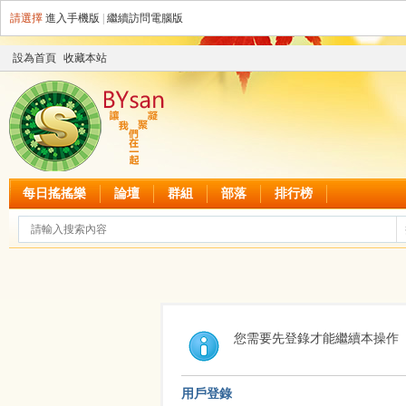
請選擇
進入手機版
|
繼續訪問電腦版
設為首頁
收藏本站
每日搖搖樂
論壇
群組
部落
排行榜
您需要先登錄才能繼續本操作
用戶登錄