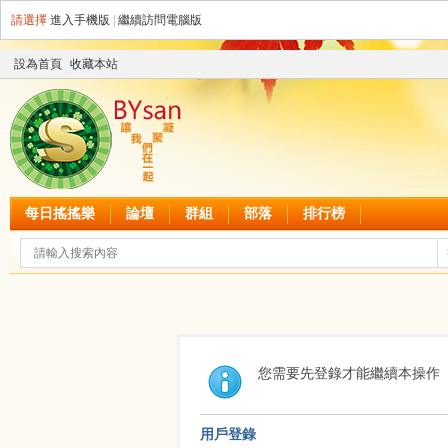
請選擇
進入手機版
|
繼續訪問電腦版
設為首頁
收藏本站
每日搖搖樂
論壇
群組
部落
排行榜
您需要先登錄才能繼續本操作
用戶登錄